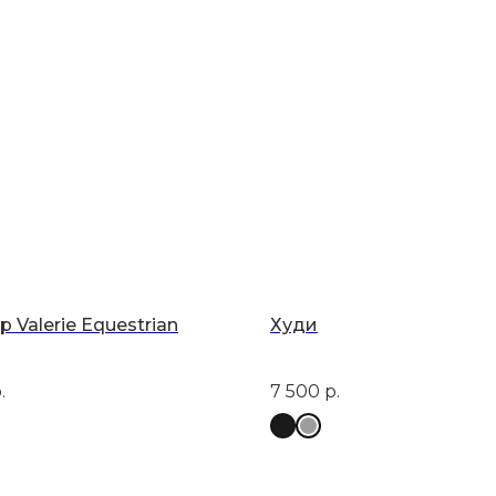
 Valerie Equestrian
Худи
.
7 500
р.