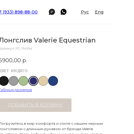
7 (933) 898-88-00
Рус
Eng
Лонгслив Valerie Equestrian
Артикул:
FC-1141A4
6900,00
р.
ЦВЕТ: ИНДИГО
Таблица размеров
ДОБАВИТЬ В КОРЗИНУ
Погрузитесь в мир комфорта и стиля с нашим черным
лонгсливом с длинным рукавом от бренда Valerie