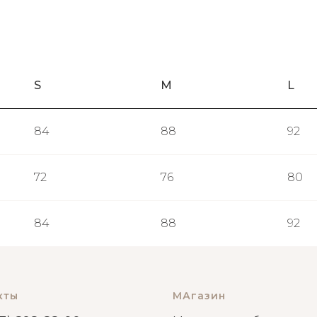
S
M
L
84
88
92
72
76
80
84
88
92
кты
МАгазин