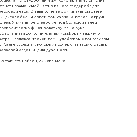
Equestrian. Этот удобный и функциональный лонгслив
станет незаменимой частью вашего гардероба для
верховой езды. Он выполнен в оригинальном цвете
"индиго" с белым логотипом Valerie Equestrian на груди
слева. Уникальное отверстие под большой палец
позволит легко фиксировать рукав на руке,
обеспечивая дополнительный комфорт и защиту от
ветра. Наслаждайтесь стилем и удобством с лонгсливом
от Valerie Equestrian, который подчеркнет вашу страсть к
верховой езде и индивидуальность!
Состав: 77% нейлон, 23% спандекс.