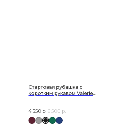
Стартовая рубашка с
коротким рукавом Valerie
Equestrian
4 550
р.
6 500
р.