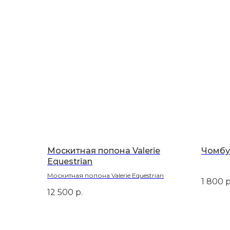
Москитная попона Valerie
Чомбур
Equestrian
Москитная попона Valerie Equestrian
1 800
р
12 500
р.